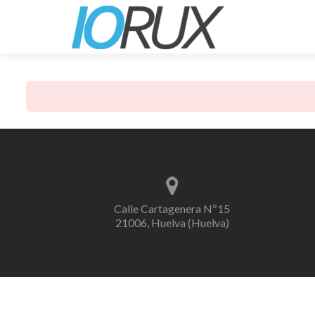
Calle Cartagenera Nº15
21006, Huelva (Huelva)