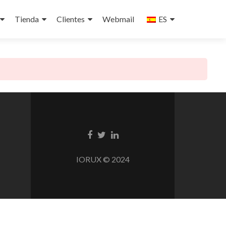
Tienda
Clientes
Webmail
ES
nido
Enlace
Enlace
Enlace
de
de
de
Facebook
Twitter
Linkedin
IORUX © 2024